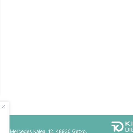
s
. las Mercedes Kalea, 12, 48930 Getxo,